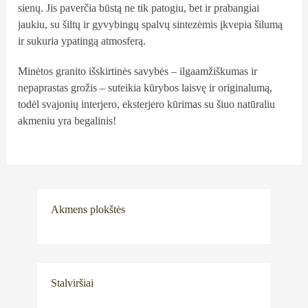
sienų. Jis paverčia būstą ne tik patogiu, bet ir prabangiai
jaukiu, su šiltų ir gyvybingų spalvų sintezėmis įkvepia šilumą
ir sukuria ypatingą atmosferą.
Minėtos granito išskirtinės savybės – ilgaamžiškumas ir
nepaprastas grožis – suteikia kūrybos laisvę ir originalumą,
todėl svajonių interjero, eksterjero kūrimas su šiuo natūraliu
akmeniu yra begalinis!
Akmens plokštės
Stalviršiai