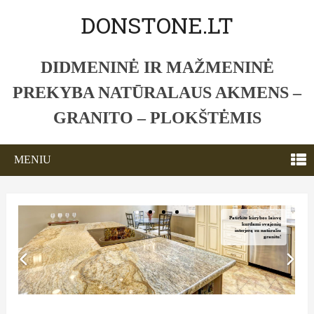
DONSTONE.LT
DIDMENINĖ IR MAŽMENINĖ
PREKYBA NATŪRALAUS AKMENS –
GRANITO – PLOKŠTĖMIS
MENIU
Patirkite kūrybos laisvę
kurdami svajonių
interjerą su natūraliu
granitu!