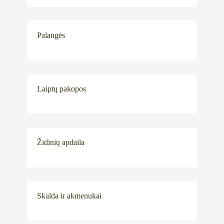
Palangės
Laiptų pakopos
Židinių apdaila
Skalda ir akmenukai